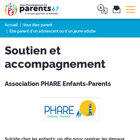
Tog
Accueil
Vous êtes parent
Être parent d’un adolescent ou d’un jeune adulte
Soutien et
accompagnement
Association PHARE Enfants-Parents
Suicide chez les enfants: un site pour repérer les signaux