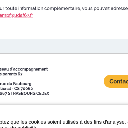
ur toute information complémentaire, vous pouvez adresser
empf@udaf67.fr
seau d'accompagnement
s parents 67
Contac
 rue du Faubourg
tional - CS 70062
067 STRASBOURG CEDEX
site
tez que les cookies soient utilisés à des fins d'analyse,
e et de publicité.