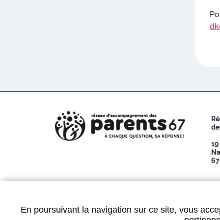
Po
dk
Ré
de
19
Na
67
Données personnelles
-
Mentions légales
-
Plan du 
En poursuivant la navigation sur ce site, vous accep
pertinenc