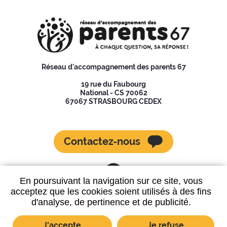
Réseau d'accompagnement des parents 67
19 rue du Faubourg
National - CS 70062
67067 STRASBOURG CEDEX
Contactez-nous
En poursuivant la navigation sur ce site, vous
acceptez que les cookies soient utilisés à des fins
d'analyse, de pertinence et de publicité.
Données personnelles
Mentions légales
Plan du site
J'accepte
Je refuse